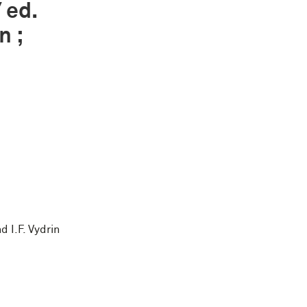
 ed.
n ;
 I.F. Vydrin