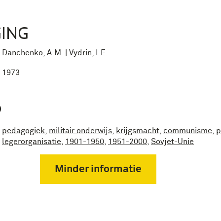
ING
Danchenko, A.M.
|
Vydrin, I.F.
1973
P
pedagogiek
,
militair onderwijs
,
krijgsmacht
,
communisme
,
p
legerorganisatie
,
1901-1950
,
1951-2000
,
Sovjet-Unie
Minder informatie