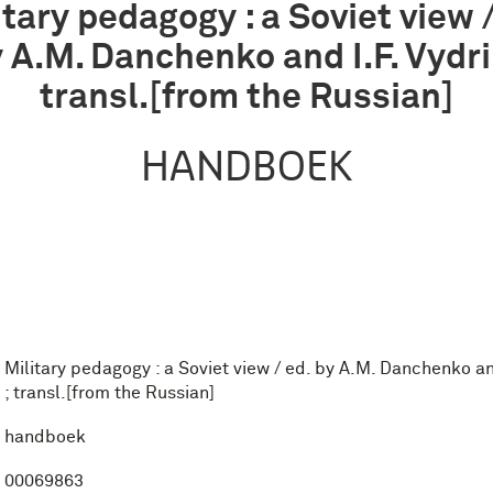
itary pedagogy : a Soviet view /
 A.M. Danchenko and I.F. Vydri
transl.[from the Russian]
HANDBOEK
Military pedagogy : a Soviet view / ed. by A.M. Danchenko and
; transl.[from the Russian]
handboek
00069863