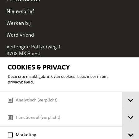
Nieuwsbrief
Werken bij
Word vriend
Verlengde Paltzerweg 1
3768 MX Soest
COOKIES & PRIVACY
Deze site maakt gebruik van cookies. Lees meer in ons
Onderdeel van Stichting Koninklijke Defensiemusea,
privacybeleid
.
ontdek ook de andere musea:
Analytisch (verplicht)
Functioneel (verplicht)
Marketing