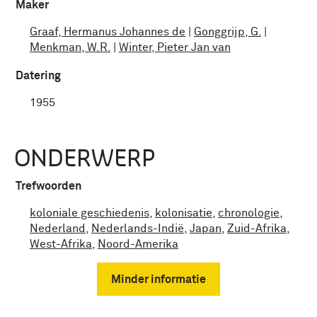
Maker
Graaf, Hermanus Johannes de
|
Gonggrijp, G.
|
Menkman, W.R.
|
Winter, Pieter Jan van
Datering
1955
ONDERWERP
Trefwoorden
koloniale geschiedenis
,
kolonisatie
,
chronologie
,
Nederland
,
Nederlands-Indië
,
Japan
,
Zuid-Afrika
,
West-Afrika
,
Noord-Amerika
Minder informatie