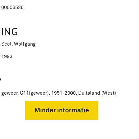
00006536
ING
Seel, Wolfgang
1993
P
geweer
,
G11(geweer)
,
1951-2000
,
Duitsland (West)
Minder informatie