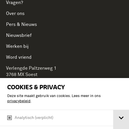
Vragen?
Over ons
Pers & Nieuws
Nieuwsbrief
Werken bij
Word vriend
Verlengde Paltzerweg 1
3768 MX Soest
COOKIES & PRIVACY
Deze site maakt gebruik van cookies. Lees meer in ons
Onderdeel van Stichting Koninklijke Defensiemusea,
privacybeleid
.
ontdek ook de andere musea:
Analytisch (verplicht)