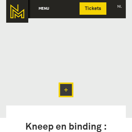
Deutsch
NL
MENU
Tickets
Kneep en binding :