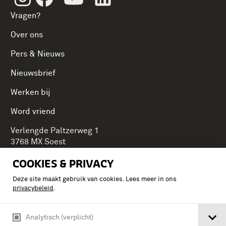
Vragen?
Over ons
Pers & Nieuws
Nieuwsbrief
Werken bij
Word vriend
Verlengde Paltzerweg 1
3768 MX Soest
COOKIES & PRIVACY
Deze site maakt gebruik van cookies. Lees meer in ons
Onderdeel van Stichting Koninklijke Defensiemusea,
privacybeleid
.
ontdek ook de andere musea:
Analytisch (verplicht)