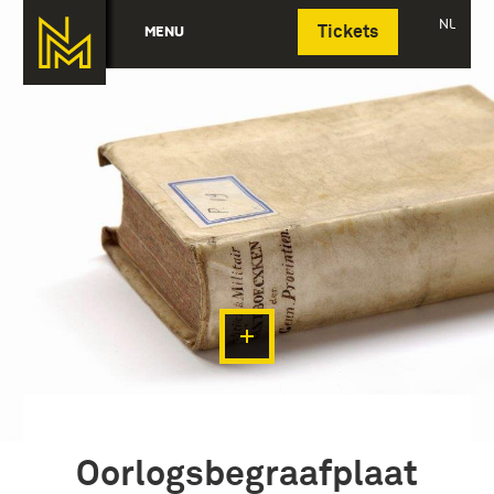
Deutsch
NL
MENU
Tickets
Oorlogsbegraafplaat