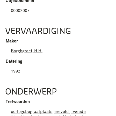
Objectnummer
00002007
VERVAARDIGING
Maker
Borghgraef, H.H.
Datering
1992
ONDERWERP
Trefwoorden
oorlogsbegraafplaats
,
ereveld
,
Tweede