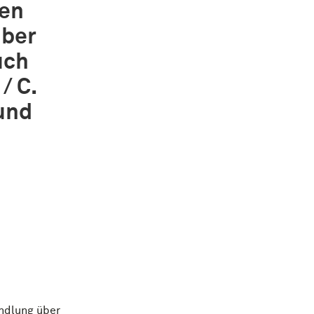
ren
über
uch
/ C.
 und
andlung über