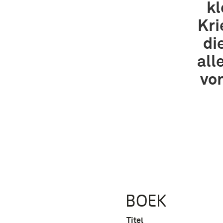
kl
Kri
di
all
von
BOEK
Titel