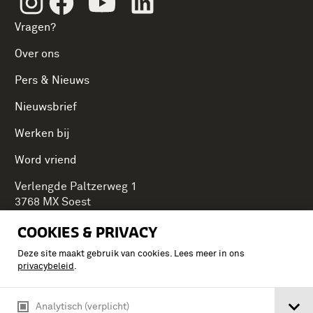
Vragen?
Over ons
Pers & Nieuws
Nieuwsbrief
Werken bij
Word vriend
Verlengde Paltzerweg 1
3768 MX Soest
COOKIES & PRIVACY
Deze site maakt gebruik van cookies. Lees meer in ons
Onderdeel van Stichting Koninklijke Defensiemusea,
privacybeleid
.
ontdek ook de andere musea:
Analytisch (verplicht)