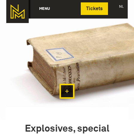
Deutsch
NL
MENU
Tickets
Explosives, special