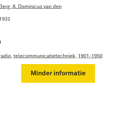
Berg, A. Dominicus van den
1932
P
radio
,
telecommunicatietechniek
,
1901-1950
Minder informatie