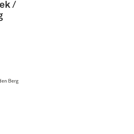
ek /
g
den Berg