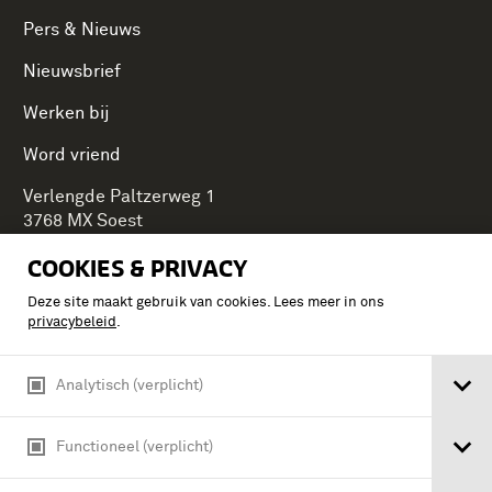
Pers & Nieuws
Nieuwsbrief
Werken bij
Word vriend
Verlengde Paltzerweg 1
3768 MX Soest
COOKIES & PRIVACY
Deze site maakt gebruik van cookies. Lees meer in ons
Onderdeel van Stichting Koninklijke Defensiemusea,
privacybeleid
.
ontdek ook de andere musea:
Analytisch (verplicht)
Functioneel (verplicht)