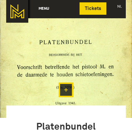
Deutsch
NL
MENU
Tickets
Platenbundel