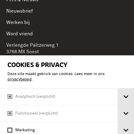
Nieuwsbrief
Werken bij
Word vriend
Verlengde Paltzerweg 1
3768 MX Soest
COOKIES & PRIVACY
Deze site maakt gebruik van cookies. Lees meer in ons
Onderdeel van Stichting Koninklijke Defensiemusea,
privacybeleid
.
ontdek ook de andere musea:
Analytisch (verplicht)
Functioneel (verplicht)
Marketing