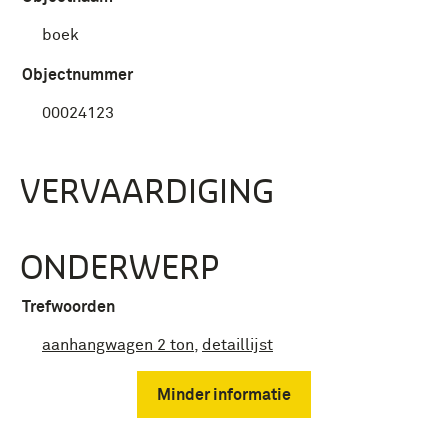
boek
Objectnummer
00024123
VERVAARDIGING
ONDERWERP
Trefwoorden
aanhangwagen 2 ton
,
detaillijst
Minder informatie