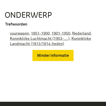
ONDERWERP
Trefwoorden
vuurwapen
,
1851-1900
,
1901-1950
,
Nederland
,
Koninklijke Luchtmacht (1953-....)
,
Koninklijke
Landmacht (1813/1814-heden)
Minder informatie