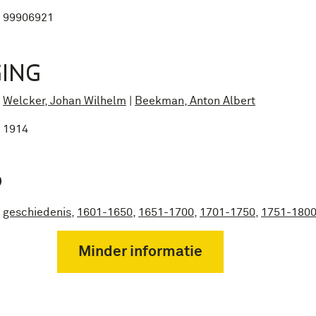
99906921
ING
Welcker, Johan Wilhelm
|
Beekman, Anton Albert
1914
P
geschiedenis
,
1601-1650
,
1651-1700
,
1701-1750
,
1751-180
Minder informatie