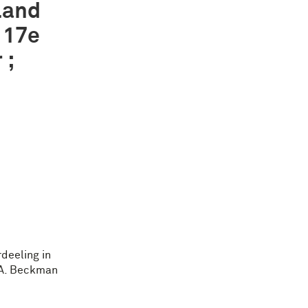
land
e 17e
 ;
deeling in
.A. Beckman