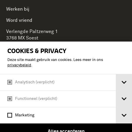
Werken bij
Word vriend
Verlengde Paltzerweg 1
3768 MX Soest
COOKIES & PRIVACY
Deze site maakt gebruik van cookies. Lees meer in ons
Onderdeel van Stichting Koninklijke Defensiemusea,
privacybeleid
.
ontdek ook de andere musea:
Analytisch (verplicht)
Functioneel (verplicht)
Marketing
Alles accepteren