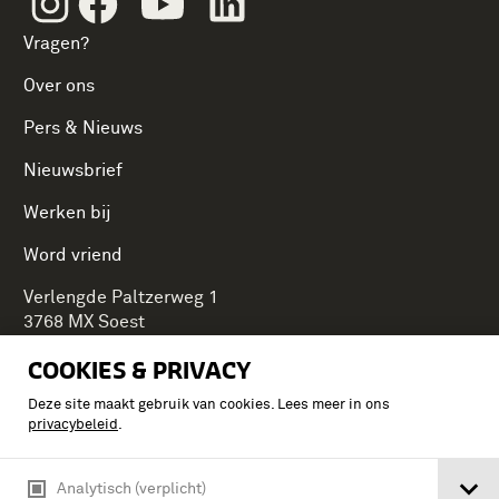
Vragen?
Over ons
Pers & Nieuws
Nieuwsbrief
Werken bij
Word vriend
Verlengde Paltzerweg 1
3768 MX Soest
COOKIES & PRIVACY
Deze site maakt gebruik van cookies. Lees meer in ons
Onderdeel van Stichting Koninklijke Defensiemusea,
privacybeleid
.
ontdek ook de andere musea:
Analytisch (verplicht)