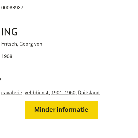
00068937
ING
Fritsch, Georg von
1908
P
cavalerie
,
velddienst
,
1901-1950
,
Duitsland
Minder informatie