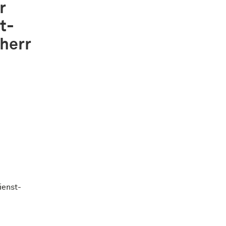
r
t-
herr
ienst-