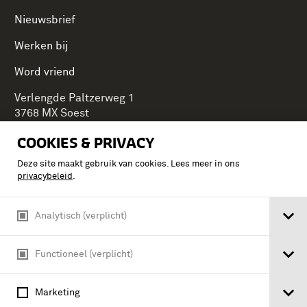
Nieuwsbrief
Werken bij
Word vriend
Verlengde Paltzerweg 1
3768 MX Soest
COOKIES & PRIVACY
Deze site maakt gebruik van cookies. Lees meer in ons
Onderdeel van Stichting Koninklijke Defensiemusea,
privacybeleid
.
ontdek ook de andere musea:
Analytisch (verplicht)
Functioneel (verplicht)
Marketing