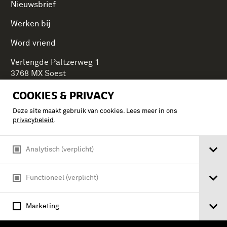
Nieuwsbrief
Werken bij
Word vriend
Verlengde Paltzerweg 1
3768 MX Soest
COOKIES & PRIVACY
Deze site maakt gebruik van cookies. Lees meer in ons
Onderdeel van Stichting Koninklijke Defensiemusea,
privacybeleid
.
ontdek ook de andere musea:
Analytisch (verplicht)
Functioneel (verplicht)
Marketing