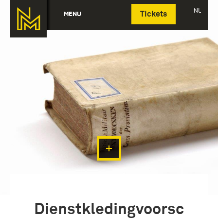
Deutsch
NL
MENU
Tickets
Dienstkledingvoorsc