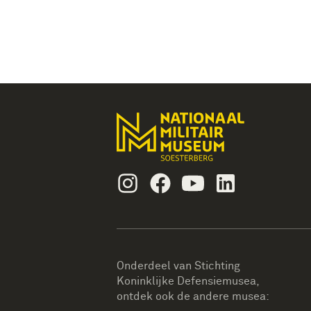
Instagram
Facebook
Youtube
Linkedin
Onderdeel van Stichting
Koninklijke Defensiemusea,
ontdek ook de andere musea: