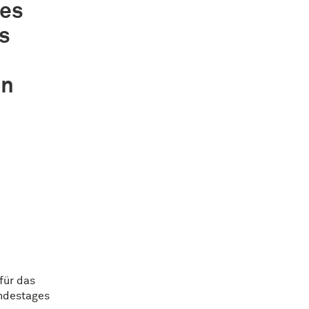
des
s
en
für das
undestages