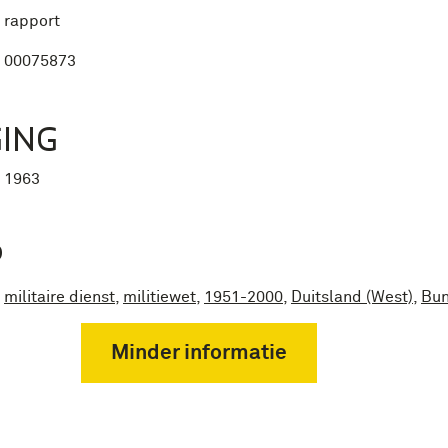
rapport
00075873
ING
1963
P
militaire dienst
,
militiewet
,
1951-2000
,
Duitsland (West)
,
Bu
Minder informatie