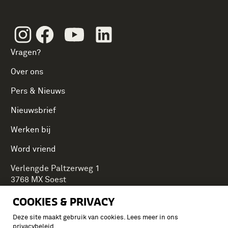
Instagram
Facebook
Youtube
Linkedin
Vragen?
Over ons
Pers & Nieuws
Nieuwsbrief
Werken bij
Word vriend
Verlengde Paltzerweg 1
3768 MX Soest
COOKIES & PRIVACY
Deze site maakt gebruik van cookies. Lees meer in ons
Onderdeel van Stichting Koninklijke Defensiemusea,
privacybeleid
.