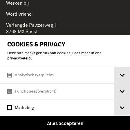
Werken bij
Word vriend
Verlengde Paltzerweg 1
3768 MX Soest
COOKIES & PRIVACY
Deze site maakt gebruik van cookies. Lees meer in ons
Onderdeel van Stichting Koninklijke Defensiemusea,
privacybeleid
.
ontdek ook de andere musea:
Analytisch (verplicht)
Functioneel (verplicht)
Marketing
Alles accepteren
Algemene voorwaarden
Privacy & cookies