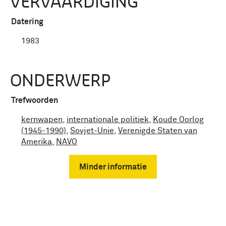
VERVAARDIGING
Datering
1983
ONDERWERP
Trefwoorden
kernwapen
,
internationale politiek
,
Koude Oorlog
(1945-1990)
,
Sovjet-Unie
,
Verenigde Staten van
Amerika
,
NAVO
Minder informatie