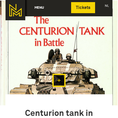
Deutsch
NL
MENU
Tickets
Centurion tank in