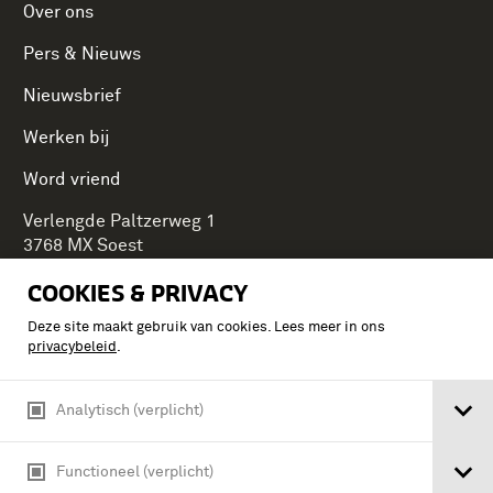
Over ons
Pers & Nieuws
Nieuwsbrief
Werken bij
Word vriend
Verlengde Paltzerweg 1
3768 MX Soest
COOKIES & PRIVACY
Deze site maakt gebruik van cookies. Lees meer in ons
Onderdeel van Stichting Koninklijke Defensiemusea,
privacybeleid
.
ontdek ook de andere musea:
Analytisch (verplicht)
Functioneel (verplicht)