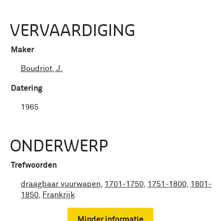
VERVAARDIGING
Maker
Boudriot, J.
Datering
1965
ONDERWERP
Trefwoorden
draagbaar vuurwapen
,
1701-1750
,
1751-1800
,
1801-
1850
,
Frankrijk
Minder informatie