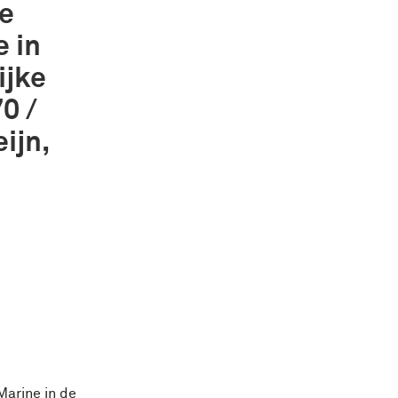
ke
e in
ijke
0 /
ijn,
Marine in de