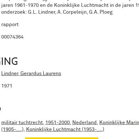
jaren 1961-1970 en de Koninklijke Luchtmacht in de jaren 
onderzoek: G.L. Lindner, A. Corpeleijn, G.A. Ploeg
rapport
00074364
ING
Lindner, Gerardus Laurens
1971
P
militair tuchtrecht
,
1951-2000
,
Nederland
,
Koninklijke Mari
(1905-....)
,
Koninklijke Luchtmacht (1953-....)