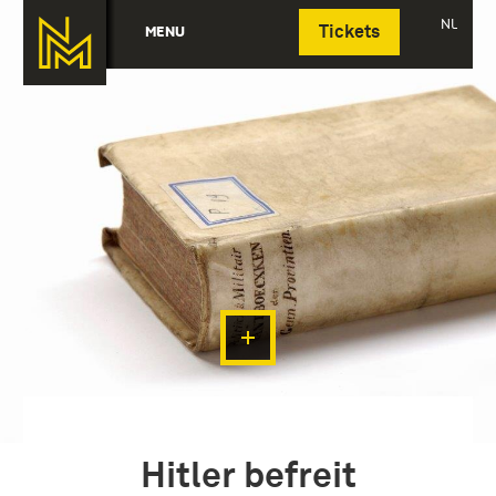
Deutsch
NL
MENU
Tickets
Hitler befreit