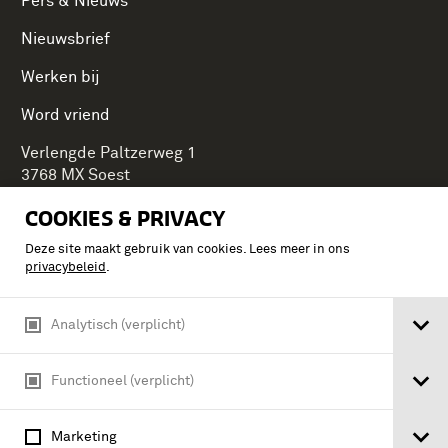
Pers & Nieuws
Nieuwsbrief
Werken bij
Word vriend
Verlengde Paltzerweg 1
3768 MX Soest
COOKIES & PRIVACY
Deze site maakt gebruik van cookies. Lees meer in ons
Onderdeel van Stichting Koninklijke Defensiemusea,
privacybeleid
.
ontdek ook de andere musea:
Analytisch (verplicht)
Functioneel (verplicht)
Marketing