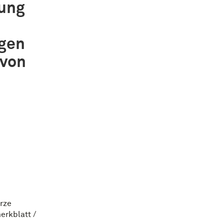
ung
ägen
 von
rze
erkblatt /