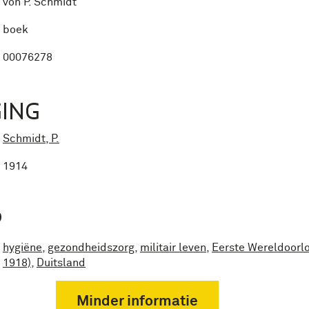
von P. Schmidt
boek
00076278
ING
Schmidt, P.
1914
P
hygiëne
,
gezondheidszorg
,
militair leven
,
Eerste Wereldoorl
1918)
,
Duitsland
Minder informatie