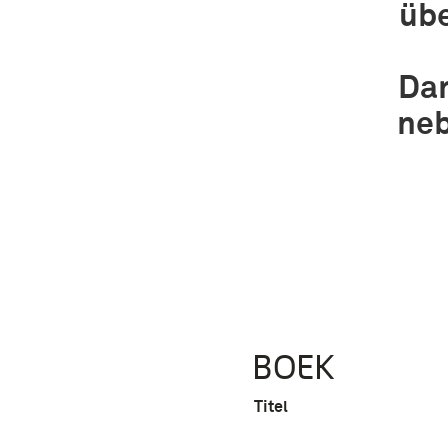
üb
Dar
neb
BOEK
Titel