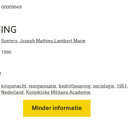
00009949
ING
Soeters, Joseph Mathieu Lambert Marie
1995
P
krijgsmacht
,
reorganisatie
,
bedrijfsvoering
,
sociologie
,
1951
Nederland
,
Koninklijke Militaire Academie
Minder informatie