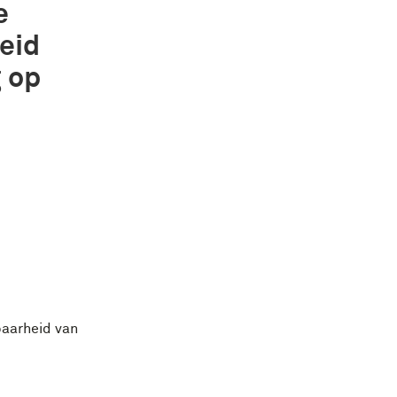
e
eid
 op
baarheid van