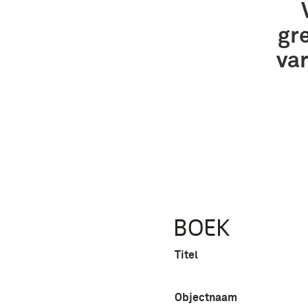
gr
va
BOEK
Titel
Objectnaam