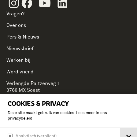
Instagram
Facebook
Youtube
Linkedin
Vragen?
Over ons
Pers & Nieuws
Nieuwsbrief
Werken bij
Word vriend
Verlengde Paltzerweg 1
3768 MX Soest
COOKIES & PRIVACY
Deze site maakt gebruik van cookies. Lees meer in ons
Onderdeel van Stichting Koninklijke Defensiemusea,
privacybeleid
.
ontdek ook de andere musea:
Analytisch (verplicht)