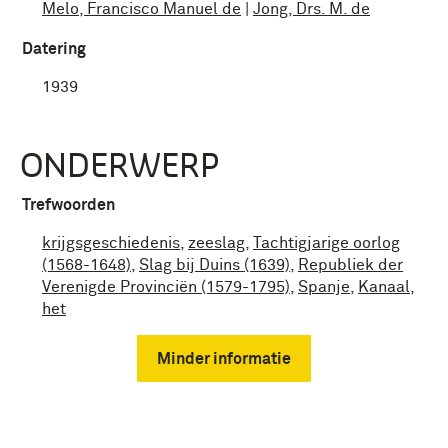
Melo, Francisco Manuel de
|
Jong, Drs. M. de
Datering
1939
ONDERWERP
Trefwoorden
krijgsgeschiedenis
,
zeeslag
,
Tachtigjarige oorlog
(1568-1648)
,
Slag bij Duins (1639)
,
Republiek der
Verenigde Provinciën (1579-1795)
,
Spanje
,
Kanaal
,
het
Minder informatie