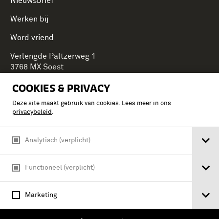
Nieuwsbrief
Werken bij
Word vriend
Verlengde Paltzerweg 1
3768 MX Soest
COOKIES & PRIVACY
Deze site maakt gebruik van cookies. Lees meer in ons
Onderdeel van Stichting Koninklijke Defensiemusea,
privacybeleid
.
ontdek ook de andere musea:
Analytisch (verplicht)
Functioneel (verplicht)
Marketing