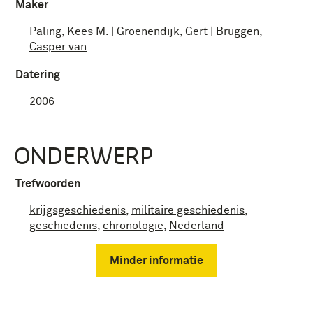
Maker
Paling, Kees M.
|
Groenendijk, Gert
|
Bruggen,
Casper van
Datering
2006
ONDERWERP
Trefwoorden
krijgsgeschiedenis
,
militaire geschiedenis
,
geschiedenis
,
chronologie
,
Nederland
Minder informatie