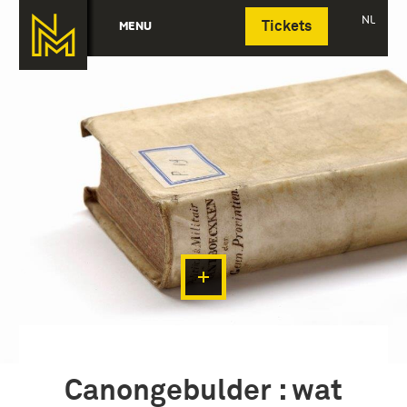
Deutsch
NL
MENU
Tickets
Canongebulder : wat