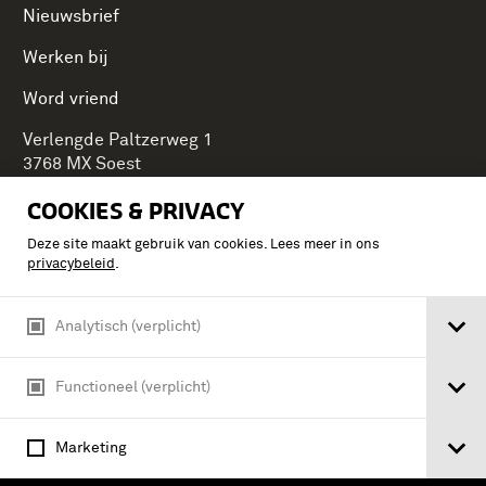
Nieuwsbrief
Werken bij
Word vriend
Verlengde Paltzerweg 1
3768 MX Soest
COOKIES & PRIVACY
Deze site maakt gebruik van cookies. Lees meer in ons
Onderdeel van Stichting Koninklijke Defensiemusea,
privacybeleid
.
ontdek ook de andere musea:
Analytisch (verplicht)
Functioneel (verplicht)
Marketing