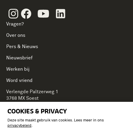
Instagram
Facebook
Youtube
Linkedin
Vragen?
Over ons
Pers & Nieuws
Nieuwsbrief
Werken bij
Word vriend
Verlengde Paltzerweg 1
3768 MX Soest
COOKIES & PRIVACY
Deze site maakt gebruik van cookies. Lees meer in ons
Onderdeel van Stichting Koninklijke Defensiemusea,
privacybeleid
.
ontdek ook de andere musea: