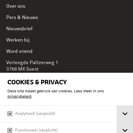
Over ons
Pers & Nieuws
Nieuwsbrief
Werken bij
Word vriend
Verlengde Paltzerweg 1
3768 MX Soest
COOKIES & PRIVACY
Deze site maakt gebruik van cookies. Lees meer in ons
Onderdeel van Stichting Koninklijke Defensiemusea,
privacybeleid
.
ontdek ook de andere musea:
Analytisch (verplicht)
Functioneel (verplicht)