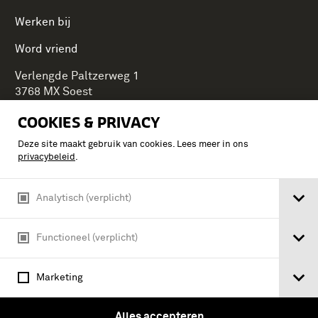
Werken bij
Word vriend
Verlengde Paltzerweg 1
3768 MX Soest
COOKIES & PRIVACY
Deze site maakt gebruik van cookies. Lees meer in ons
Onderdeel van Stichting Koninklijke Defensiemusea,
privacybeleid
.
ontdek ook de andere musea:
Analytisch (verplicht)
Functioneel (verplicht)
Marketing
Alles accepteren