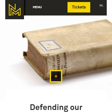
Deutsch
NL
MENU
Tickets
Defending our