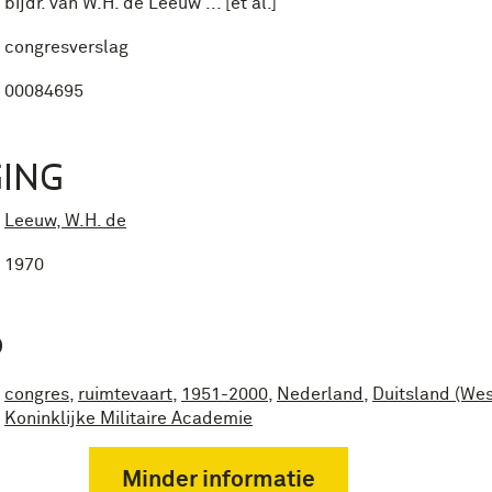
bijdr. van W.H. de Leeuw ... [et al.]
congresverslag
00084695
ING
Leeuw, W.H. de
1970
P
congres
,
ruimtevaart
,
1951-2000
,
Nederland
,
Duitsland (Wes
Koninklijke Militaire Academie
Minder informatie