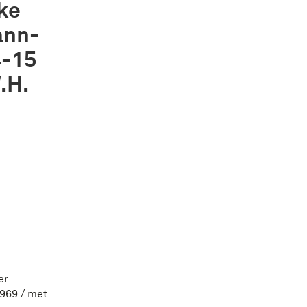
ke
ann-
4-15
.H.
er
969 / met