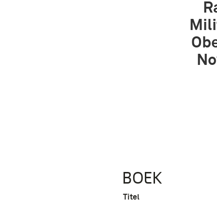
R
Mil
Obe
No
BOEK
Titel