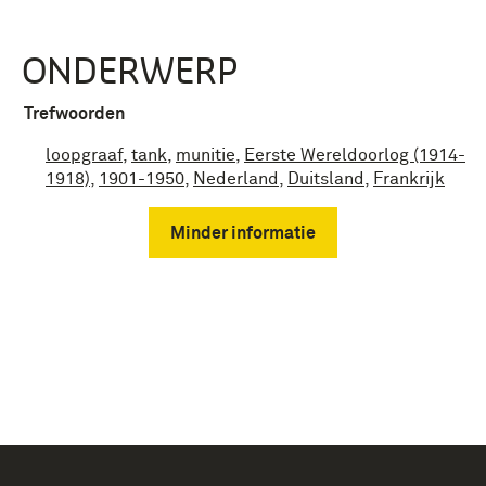
ONDERWERP
Trefwoorden
loopgraaf
,
tank
,
munitie
,
Eerste Wereldoorlog (1914-
1918)
,
1901-1950
,
Nederland
,
Duitsland
,
Frankrijk
Minder informatie