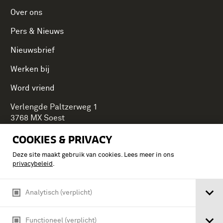
Over ons
Pers & Nieuws
Nieuwsbrief
Werken bij
Word vriend
Verlengde Paltzerweg 1
3768 MX Soest
COOKIES & PRIVACY
Deze site maakt gebruik van cookies. Lees meer in ons
Onderdeel van Stichting Koninklijke Defensiemusea,
privacybeleid
.
ontdek ook de andere musea:
Analytisch (verplicht)
Functioneel (verplicht)