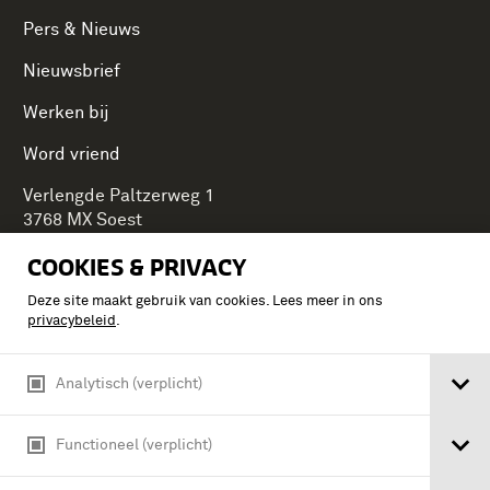
Pers & Nieuws
Nieuwsbrief
Werken bij
Word vriend
Verlengde Paltzerweg 1
3768 MX Soest
COOKIES & PRIVACY
Deze site maakt gebruik van cookies. Lees meer in ons
Onderdeel van Stichting Koninklijke Defensiemusea,
privacybeleid
.
ontdek ook de andere musea:
Analytisch (verplicht)
Functioneel (verplicht)