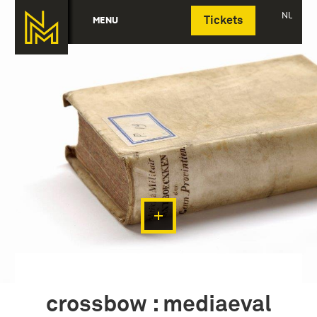
Deutsch
NL
MENU
Tickets
crossbow : mediaeval