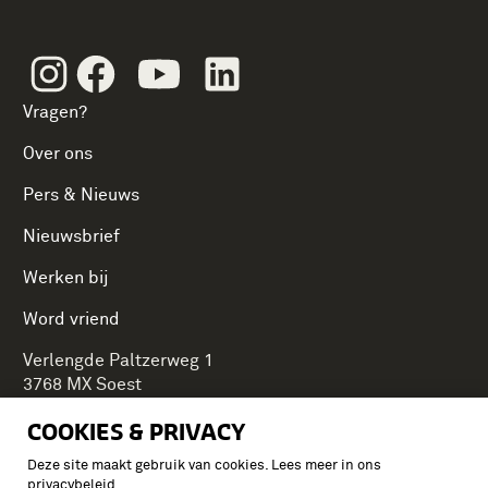
Instagram
Facebook
Youtube
Linkedin
Vragen?
Over ons
Pers & Nieuws
Nieuwsbrief
Werken bij
Word vriend
Verlengde Paltzerweg 1
3768 MX Soest
COOKIES & PRIVACY
Deze site maakt gebruik van cookies. Lees meer in ons
Onderdeel van Stichting Koninklijke Defensiemusea,
privacybeleid
.