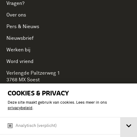
Vragen?
Over ons
Pers & Nieuws
Nieuwsbrief
Werken bij
Word vriend
Verlengde Paltzerweg 1
3768 MX Soest
COOKIES & PRIVACY
Deze site maakt gebruik van cookies. Lees meer in ons
Onderdeel van Stichting Koninklijke Defensiemusea,
privacybeleid
.
ontdek ook de andere musea:
Analytisch (verplicht)