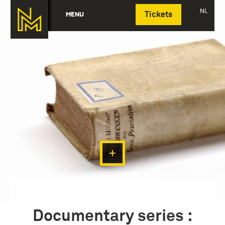
Deutsch
NL
MENU
Tickets
Documentary series :