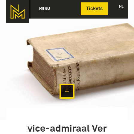
Deutsch
NL
MENU
Tickets
vice-admiraal Ver