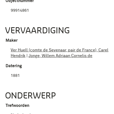
Objectnummer
99914861
VERVAARDIGING
Maker
Ver Huell (comte de Sevenaar, pair de France), Carel
Hendrik
|
Jonge, Willem Adriaan Cornelis de
Datering
1881
ONDERWERP
Trefwoorden