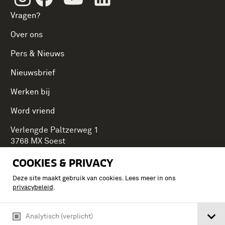
Vragen?
Over ons
Pers & Nieuws
Nieuwsbrief
Werken bij
Word vriend
Verlengde Paltzerweg 1
3768 MX Soest
COOKIES & PRIVACY
Deze site maakt gebruik van cookies. Lees meer in ons
Onderdeel van Stichting Koninklijke Defensiemusea,
privacybeleid
.
ontdek ook de andere musea:
Analytisch (verplicht)