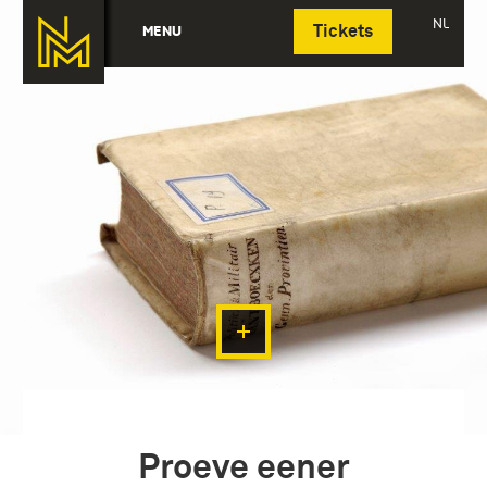
Deutsch
NL
MENU
Tickets
Proeve eener