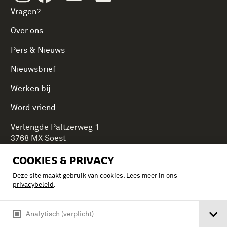
Vragen?
Over ons
Pers & Nieuws
Nieuwsbrief
Werken bij
Word vriend
Verlengde Paltzerweg 1
3768 MX Soest
COOKIES & PRIVACY
Deze site maakt gebruik van cookies. Lees meer in ons
Onderdeel van Stichting Koninklijke Defensiemusea,
privacybeleid
.
ontdek ook de andere musea:
Analytisch (verplicht)