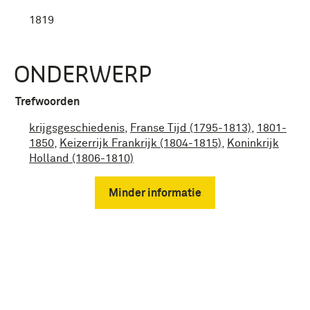
1819
ONDERWERP
Trefwoorden
krijgsgeschiedenis
,
Franse Tijd (1795-1813)
,
1801-
1850
,
Keizerrijk Frankrijk (1804-1815)
,
Koninkrijk
Holland (1806-1810)
Minder informatie