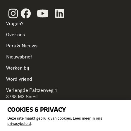
Instagram
Facebook
Youtube
Linkedin
Vragen?
Over ons
Pers & Nieuws
Nieuwsbrief
Werken bij
Word vriend
Verlengde Paltzerweg 1
3768 MX Soest
COOKIES & PRIVACY
Deze site maakt gebruik van cookies. Lees meer in ons
Onderdeel van Stichting Koninklijke Defensiemusea,
privacybeleid
.
ontdek ook de andere musea: