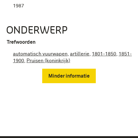
1987
ONDERWERP
Trefwoorden
automatisch vuurwapen
,
artillerie
,
1801-1850
,
1851-
1900
,
Pruisen (koninkrijk)
Minder informatie