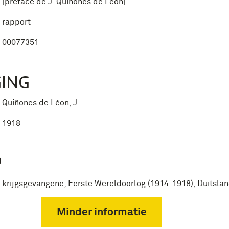
[préface de J. Quiñones de Léon]
rapport
00077351
ING
Quiñones de Léon, J.
1918
P
krijgsgevangene
,
Eerste Wereldoorlog (1914-1918)
,
Duitsla
Minder informatie