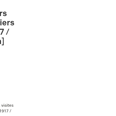
rs
iers
7 /
n]
visites
1917 /