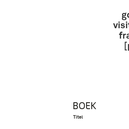
g
vis
fr
[
BOEK
Titel