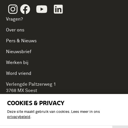
Instagram
Facebook
Youtube
Linkedin
Vragen?
Over ons
Pers & Nieuws
Nieuwsbrief
Werken bij
Word vriend
Verlengde Paltzerweg 1
3768 MX Soest
COOKIES & PRIVACY
Deze site maakt gebruik van cookies. Lees meer in ons
Onderdeel van Stichting Koninklijke Defensiemusea,
privacybeleid
.
ontdek ook de andere musea: