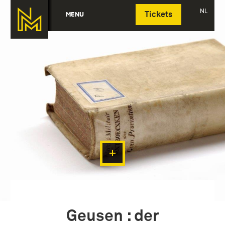
Deutsch
NL
MENU
Tickets
Geusen : der