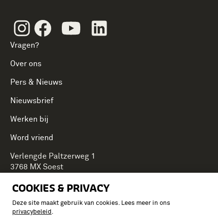
Instagram
Facebook
Youtube
Linkedin
Vragen?
Over ons
Pers & Nieuws
Nieuwsbrief
Werken bij
Word vriend
Verlengde Paltzerweg 1
3768 MX Soest
COOKIES & PRIVACY
Deze site maakt gebruik van cookies. Lees meer in ons
Onderdeel van Stichting Koninklijke Defensiemusea,
privacybeleid
.