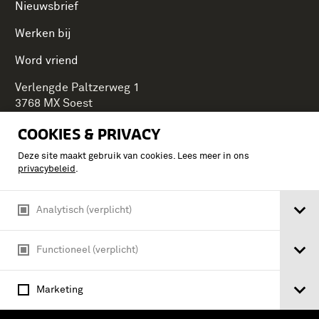
Nieuwsbrief
Werken bij
Word vriend
Verlengde Paltzerweg 1
3768 MX Soest
COOKIES & PRIVACY
Deze site maakt gebruik van cookies. Lees meer in ons
Onderdeel van Stichting Koninklijke Defensiemusea,
privacybeleid
.
ontdek ook de andere musea:
Analytisch (verplicht)
Functioneel (verplicht)
Marketing