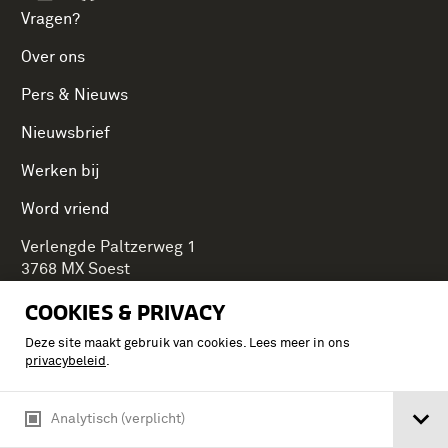
Vragen?
Over ons
Pers & Nieuws
Nieuwsbrief
Werken bij
Word vriend
Verlengde Paltzerweg 1
3768 MX Soest
COOKIES & PRIVACY
Deze site maakt gebruik van cookies. Lees meer in ons
Onderdeel van Stichting Koninklijke Defensiemusea,
privacybeleid
.
ontdek ook de andere musea:
Analytisch (verplicht)