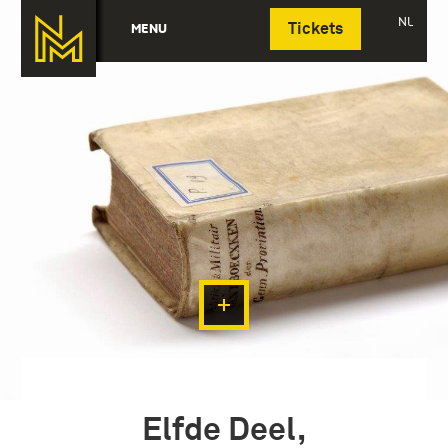
Deutsch
NL
MENU
Tickets
Elfde Deel,